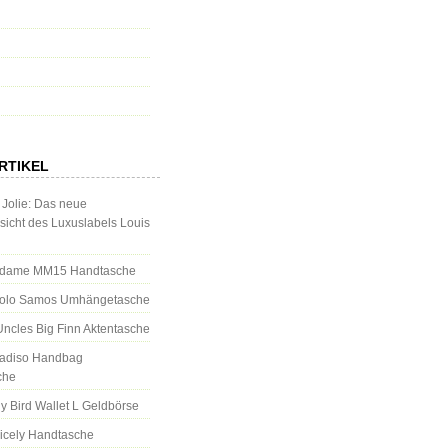
RTIKEL
 Jolie: Das neue
icht des Luxuslabels Louis
dame MM15 Handtasche
Polo Samos Umhängetasche
Uncles Big Finn Aktentasche
aradiso Handbag
che
dy Bird Wallet L Geldbörse
Cicely Handtasche