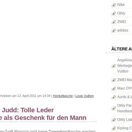
Nike
Oilily
ZWEI
adidas
ÄLTERE A
Angelina
Werbeges
Vuitton
ZWEI Ma
Marc O'
hrieben am 12. April 2011 um 14:34 |
Henkeltasche
|
Louis Vuitton
Aunts & 
Oilily P
 Judd: Tolle Leder
Handtas
 als Geschenk für den Mann
Oilily La
Kipling 
en-Treff Magazin wird keine Damenhandtasche machen,