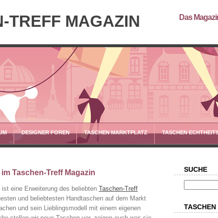
-TREFF MAGAZIN
Das Magazin
UM
DESIGNER FOREN
TASCHEN MARKTPLATZ
TASCHEN ECHTHEIT
SUCHE
 im Taschen-Treff Magazin
ist eine Erweiterung des beliebten
Taschen-Treff
euesten und beliebtesten Handtaschen auf dem Markt
TASCHEN
achen und sein Lieblingsmodell mit einem eigenen
che stellen wir neue Taschen vor, zeigen euch was sie