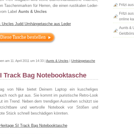
Fritzi a
en Taschenmarken für Herren, die einen rustikalen Leder-
t vom Label
Aunts & Uncles
Fritzi a
online k
Aunts & 
Geldbör
en am 11. April 2011 um 14:33 |
Aunts & Uncles
|
Umhängetasche
SI Track Bag Notebooktasche
ag von Nike bietet Deinem Laptop ein kuscheliges
auch noch gut aus. Sie kommt im puristische Retro-Look
lut im Trend. Neben dem trendigen Aussehen schützt sie
rzichtbare und wertvolle Notebook vor Stößen und
ebte Stück schnell beschädigen könnten.