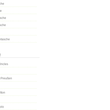
che
se
sche
sche
tasche
R
Uncles
s Preußen
tton
olo