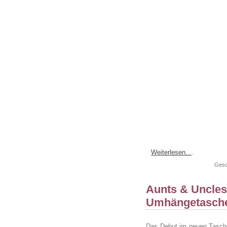
Weiterlesen...
.
Gesc
Aunts & Uncles
Umhängetasche
Das Debut im neuen Tasch