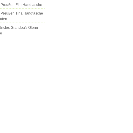
us Preußen Ella Handtasche
us Preußen Tina Handtasche
aufen
Uncles Grandpa's Glenn
se