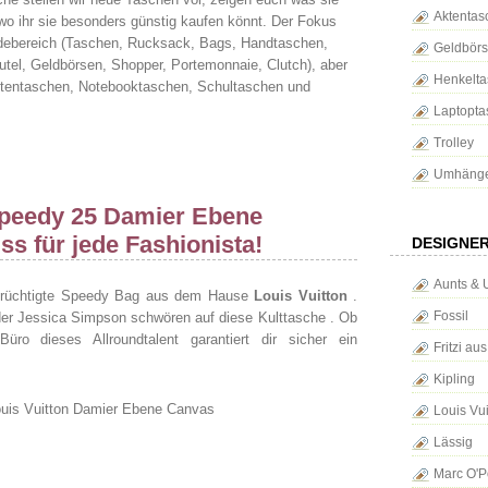
Aktentas
o ihr sie besonders günstig kaufen könnt. Der Fokus
odebereich (Taschen, Rucksack, Bags, Handtaschen,
Geldbör
el, Geldbörsen, Shopper, Portemonnaie, Clutch), aber
Henkelta
ktentaschen, Notebooktaschen, Schultaschen und
Laptopta
Trolley
Umhänge
Speedy 25 Damier Ebene
s für jede Fashionista!
DESIGNE
Aunts & 
berüchtigte Speedy Bag aus dem Hause
Louis Vuitton
.
Fossil
der Jessica Simpson schwören auf diese Kulttasche . Ob
ro dieses Allroundtalent garantiert dir sicher ein
Fritzi au
Kipling
Louis Vui
Lässig
Marc O'P